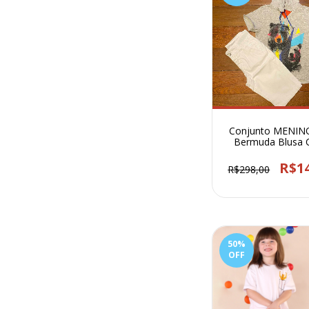
Conjunto MENIN
Bermuda Blusa 
Cachorro- 105
R$1
R$298,00
50
%
OFF