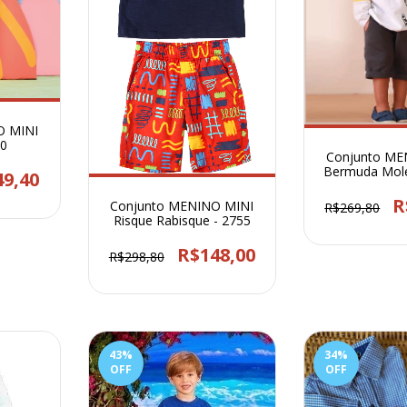
O MINI
70
Conjunto ME
Bermuda Mol
49,40
Onça Pinta
R
Conjunto MENINO MINI
R$269,80
Risque Rabisque - 2755
R$148,00
R$298,80
43
%
34
%
OFF
OFF