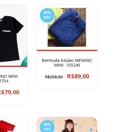
66
%
OFF
Bermuda Azulao MENINO
MINI- 105240
R$89,00
NINO MINI
R$258,00
-2754
R$79,00
30
%
OFF