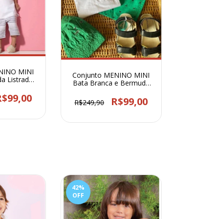
NINO MINI
Conjunto MENINO MINI
a Listrada -
Bata Branca e Bermuda
3
Verde - 1961
R$99,00
R$99,00
R$249,90
42
%
OFF