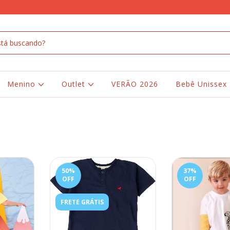
Menino
Outlet
VERÃO 2026
Bebê Unissex
50
%
37
%
OFF
OFF
FRETE GRÁTIS