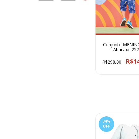
Conjunto MENIN
Abacaxi -25
R$1
R$298,80
34
%
OFF