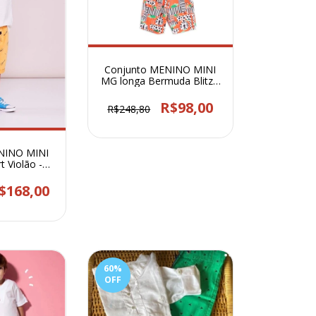
Conjunto MENINO MINI
MG longa Bermuda Blitz -
1569
R$98,00
R$248,80
NINO MINI
t Violão -
6
$168,00
60
%
OFF