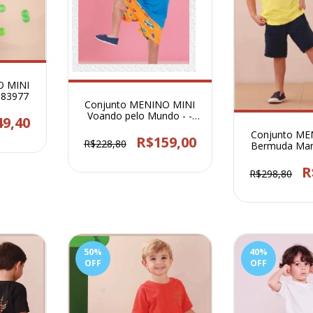
O MINI
 83977
Conjunto MENINO MINI
Voando pelo Mundo - -
49,40
83590
Conjunto ME
R$159,00
R$228,80
Bermuda Mar
Amarela 
R
R$298,80
50
%
40
%
OFF
OFF