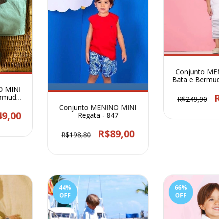
Conjunto ME
Bata e Bermud
196
O MINI
ermuda
R$249,90
387
Conjunto MENINO MINI
49,00
Regata - 847
R$89,00
R$198,80
44
%
66
%
OFF
OFF