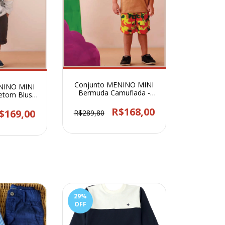
Conjunto MENINO MINI
NINO MINI
Bermuda Camuflada -
etom Blusa
83370
da -83377
R$168,00
$169,00
R$289,80
29
%
OFF