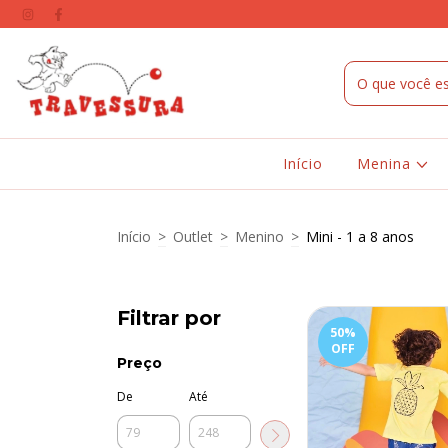
Início
Menina
Início
>
Outlet
>
Menino
>
Mini - 1 a 8 anos
Filtrar por
50
%
OFF
Preço
De
Até