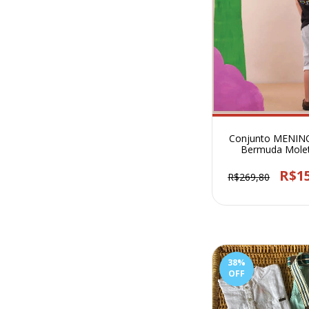
Conjunto MENIN
Bermuda Mole
Pássaro - 83
R$1
R$269,80
38
%
OFF