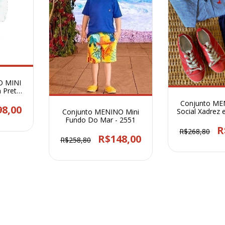
O MINI
 Preto
63
Conjunto ME
98,00
Social Xadrez
Conjunto MENINO Mini
177
Fundo Do Mar - 2551
R
R$268,80
R$148,00
R$258,80