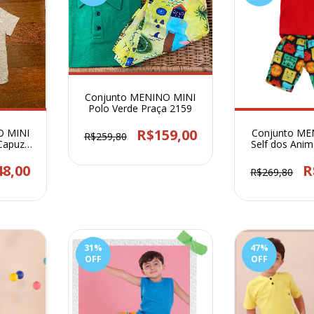
Conjunto MENINO MINI
Polo Verde Praça 2159
R$159,00
O MINI
Conjunto ME
R$259,80
Capuz
Self dos Anim
005
48,00
R
R$269,80
31
%
47
%
OFF
OFF