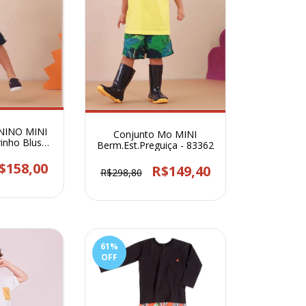
NINO MINI
Conjunto Mo MINI
inho Blusa
Berm.Est.Preguiça - 83362
- 83375
$158,00
R$149,40
R$298,80
61
%
OFF