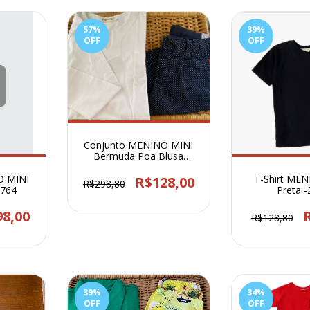
57
%
39
%
OFF
OFF
Conjunto MENINO MINI
Bermuda Poa Blusa
Malha 105005
O MINI
T-Shirt ME
R$128,00
R$298,80
2764
Preta 
98,00
R$128,80
39
%
34
%
OFF
OFF