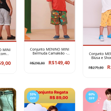
Conjunto MENINO MINI
O MINI
Bermuda Camaleão -
Conjunto ME
tom
83361
Blusa e Shor
366
255
R$149,40
59,00
R$298,80
R
R$279,80
55
%
60
%
OFF
OFF