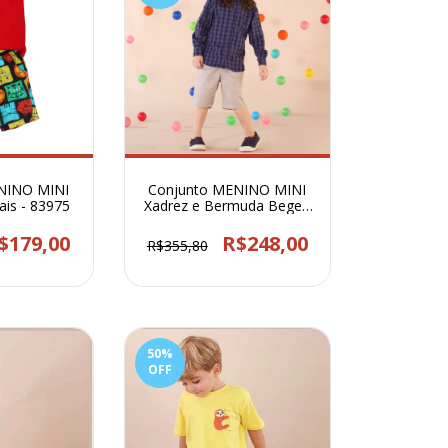
NINO MINI
Conjunto MENINO MINI
ais - 83975
Xadrez e Bermuda Bege -
83990
$179,00
R$248,00
R$355,80
50
%
OFF