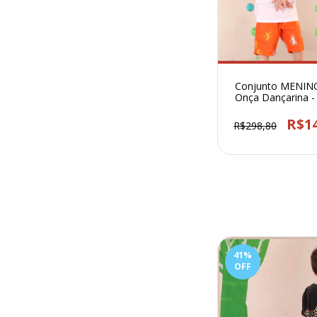
Conjunto MENIN
Onça Dançarina -
R$1
R$298,80
41
%
OFF