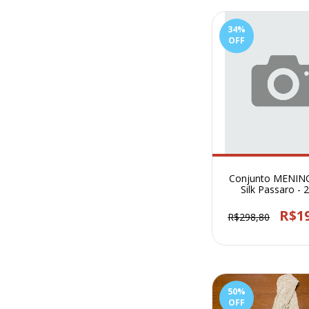
34
%
OFF
Conjunto MENIN
Silk Passaro - 
R$1
R$298,80
50
%
OFF