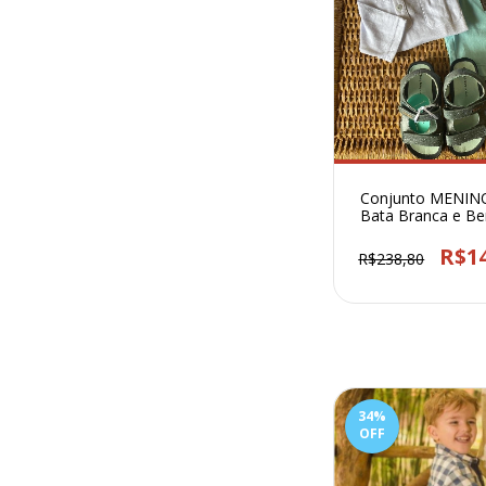
Conjunto MENIN
Bata Branca e B
Azul Clara - 1
R$1
R$238,80
34
%
OFF