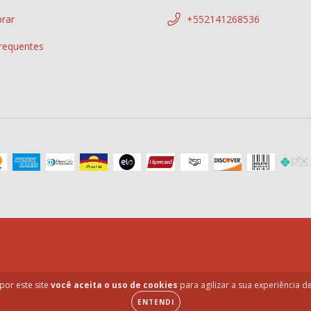
rar
+552141268536
requentes
por este site
você aceita o uso de cookies
para agilizar a sua experiência 
ENTENDI