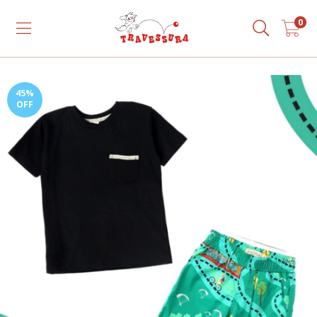
0
45
%
OFF