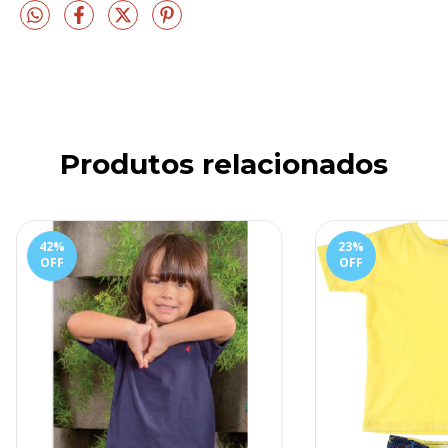
Produtos relacionados
42
%
23
%
OFF
OFF