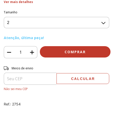
Ver mais detalhes
Tamanho
Atenção, última peça!
Entregas para o CEP:
ALTERAR CEP
Meios de envio
CALCULAR
Não sei meu CEP
Ref.: 2754