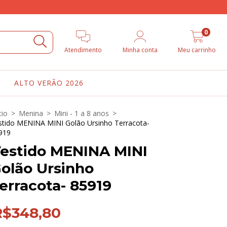
0
Atendimento
Minha conta
Meu carrinho
ALTO VERÃO 2026
cio
>
Menina
>
Mini - 1 a 8 anos
>
stido MENINA MINI Golão Ursinho Terracota-
919
estido MENINA MINI
olão Ursinho
erracota- 85919
R$348,80