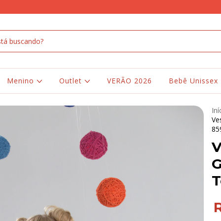
Menino
Outlet
VERÃO 2026
Bebê Unissex
Iní
Ve
85
V
G
T