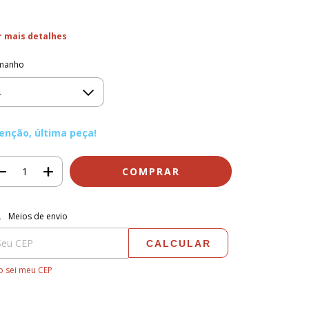
r mais detalhes
manho
enção, última peça!
regas para o CEP:
ALTERAR CEP
Meios de envio
CALCULAR
 sei meu CEP