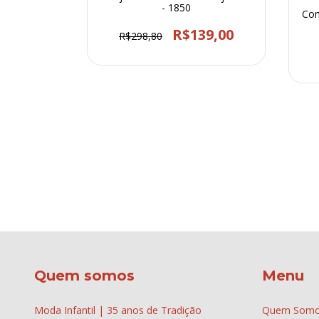
- 1850
Con
 Matelasse
05
R$139,00
R$298,80
8,00
Quem somos
Menu
Moda Infantil | 35 anos de Tradição
Quem Som