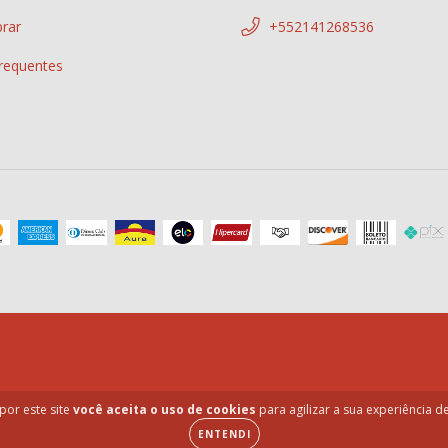
rar
+552141268536
requentes
por este site
você aceita o uso de cookies
para agilizar a sua experiência 
ENTENDI