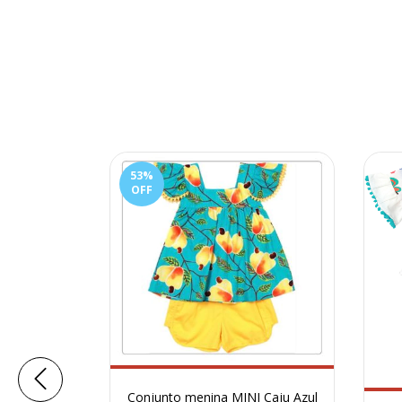
53
%
OFF
Conjunto menina MINI Caju Azul