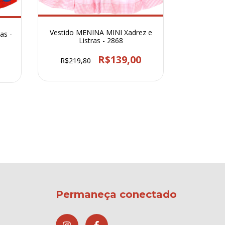
Vestido MENINA MINI Xadrez e
as -
Listras - 2868
R$139,00
R$219,80
Conjunto 
Bolas
Permaneça conectado